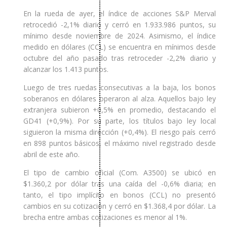
En la rueda de ayer, el índice de acciones S&P Merval
retrocedió -2,1% diario y cerró en 1.933.986 puntos, su
mínimo desde noviembre de 2024. Asimismo, el índice
medido en dólares (CCL) se encuentra en mínimos desde
octubre del año pasado tras retroceder -2,2% diario y
alcanzar los 1.413 puntos.
Luego de tres ruedas consecutivas a la baja, los bonos
soberanos en dólares operaron al alza. Aquellos bajo ley
extranjera subieron +0,5% en promedio, destacando el
GD41 (+0,9%). Por su parte, los títulos bajo ley local
siguieron la misma dirección (+0,4%). El riesgo país cerró
en 898 puntos básicos, el máximo nivel registrado desde
abril de este año.
El tipo de cambio oficial (Com. A3500) se ubicó en
$1.360,2 por dólar tras una caída del -0,6% diaria; en
tanto, el tipo implícito en bonos (CCL) no presentó
cambios en su cotización y cerró en $1.368,4 por dólar. La
brecha entre ambas cotizaciones es menor al 1%.