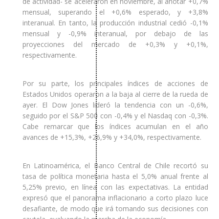
de actividad- se aceleraron en noviembre, al anotar +0,7%
mensual, superando el +0,6% esperado, y +3,8%
interanual. En tanto, la producción industrial cedió -0,1%
mensual y -0,9% interanual, por debajo de las
proyecciones del mercado de +0,3% y +0,1%,
respectivamente.
Por su parte, los principales índices de acciones de
Estados Unidos operaron a la baja al cierre de la rueda de
ayer. El Dow Jones lideró la tendencia con un -0,6%,
seguido por el S&P 500 con -0,4% y el Nasdaq con -0,3%.
Cabe remarcar que los índices acumulan en el año
avances de +15,3%, +26,9% y +34,0%, respectivamente.
En Latinoamérica, el Banco Central de Chile recortó su
tasa de política monetaria hasta el 5,0% anual frente al
5,25% previo, en línea con las expectativas. La entidad
expresó que el panorama inflacionario a corto plazo luce
desafiante, de modo que irá tomando sus decisiones con