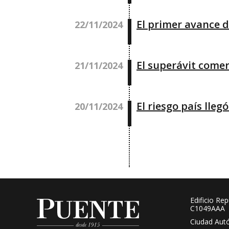
El primer avance d
22/11/2024
El superávit comer
21/11/2024
El riesgo país lle
20/11/2024
Edificio Re
C1049AAA
Ciudad Aut