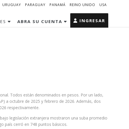
URUGUAY
PARAGUAY
PANAMÁ
REINO UNIDO
USA
INGRESAR
MES
ABRA SU CUENTA
acional. Todos están denominados en pesos. Por un lado,
AP) a octubre de 2025 y febrero de 2026. Además, dos
2026 respectivamente.
s bajo legislación extranjera mostraron una suba promedio
sgo país cerró en 748 puntos básicos.