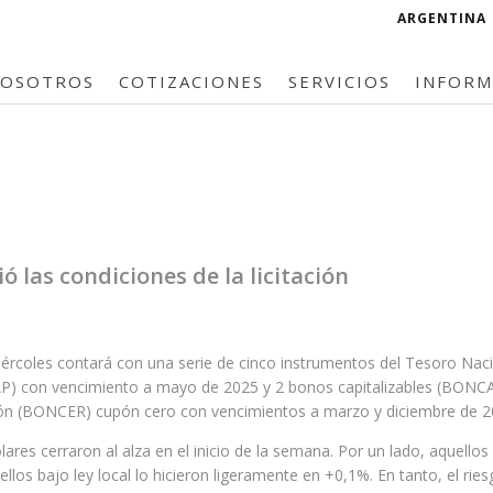
ARGENTINA
OSOTROS
COTIZACIONES
SERVICIOS
INFOR
ó las condiciones de la licitación
 miércoles contará con una serie de cinco instrumentos del Tesoro N
ECAP) con vencimiento a mayo de 2025 y 2 bonos capitalizables (BONC
ión (BONCER) cupón cero con vencimientos a marzo y diciembre de 
res cerraron al alza en el inicio de la semana. Por un lado, aquello
los bajo ley local lo hicieron ligeramente en +0,1%. En tanto, el rie