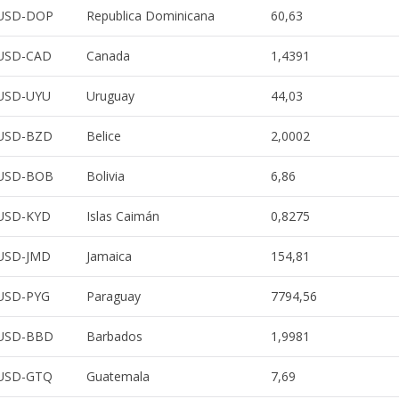
USD-DOP
Republica Dominicana
60,63
USD-CAD
Canada
1,4391
USD-UYU
Uruguay
44,03
USD-BZD
Belice
2,0002
USD-BOB
Bolivia
6,86
USD-KYD
Islas Caimán
0,8275
USD-JMD
Jamaica
154,81
USD-PYG
Paraguay
7794,56
USD-BBD
Barbados
1,9981
USD-GTQ
Guatemala
7,69