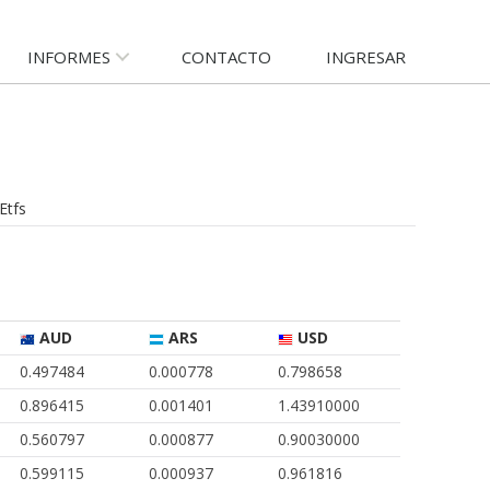
INFORMES
CONTACTO
INGRESAR
Etfs
AUD
ARS
USD
0.497484
0.000778
0.798658
0.896415
0.001401
1.43910000
0.560797
0.000877
0.90030000
0.599115
0.000937
0.961816