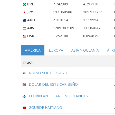
BRL
7.742989
4.297130
JPY
197.368586
109.533736
AUD
2.010114
1.115554
ARS
1285.907109
713.640470
USD
1.252100
0.694879
AMÉRICA
EUROPA
ASIA Y OCEANÍA
ÁFR
DIVISA
NUEVO SOL PERUANO
DÓLAR DEL ESTE CARIBEÑO
FLORÍN ANTILLANO NEERLANDÉS
GOURDE HAITIANO