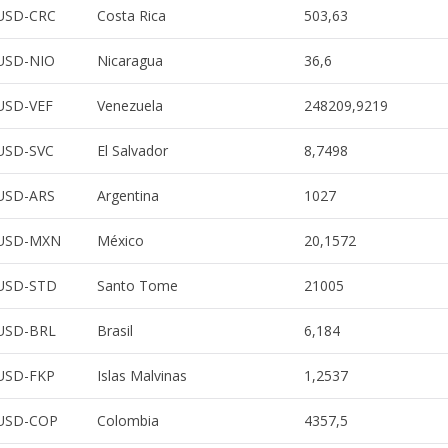
USD-CRC
Costa Rica
503,63
USD-NIO
Nicaragua
36,6
USD-VEF
Venezuela
248209,9219
USD-SVC
El Salvador
8,7498
USD-ARS
Argentina
1027
USD-MXN
México
20,1572
USD-STD
Santo Tome
21005
USD-BRL
Brasil
6,184
USD-FKP
Islas Malvinas
1,2537
USD-COP
Colombia
4357,5