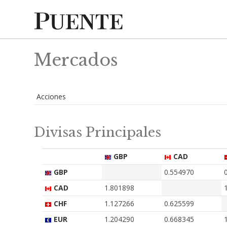
Mercados
Acciones
Divisas Principales
GBP
CAD
GBP
0.554970
CAD
1.801898
CHF
1.127266
0.625599
EUR
1.204290
0.668345