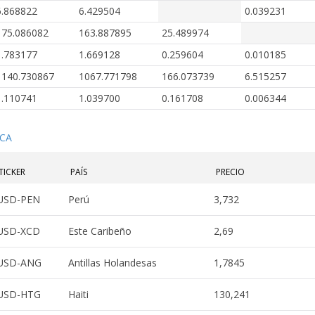
6.868822
6.429504
0.039231
175.086082
163.887895
25.489974
1.783177
1.669128
0.259604
0.010185
1140.730867
1067.771798
166.073739
6.515257
1.110741
1.039700
0.161708
0.006344
ICA
TICKER
PAÍS
PRECIO
USD-PEN
Perú
3,732
USD-XCD
Este Caribeño
2,69
USD-ANG
Antillas Holandesas
1,7845
USD-HTG
Haiti
130,241