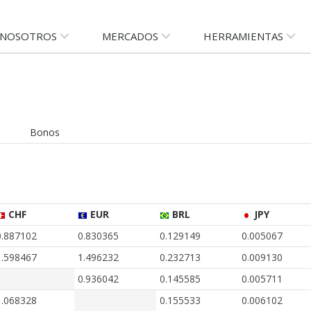
NOSOTROS
MERCADOS
HERRAMIENTAS
Bonos
CHF
EUR
BRL
JPY
0.887102
0.830365
0.129149
0.005067
1.598467
1.496232
0.232713
0.009130
0.936042
0.145585
0.005711
1.068328
0.155533
0.006102