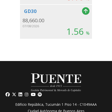
GD30
88,660.00
07/08/2026
1.56
%
Edificio República, Tucumán 1 Piso 14 - C1049AAA
Ciudad Autónoma de Buenos Aires