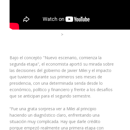
>
Bajo el concepto "Nuevo escenario, comienza la
segunda etapa", el economista aportó su mirada sobre
las decisiones del gobierno de Javier Milei y el impacto
que tuvieron durante sus primeros seis meses de
presidencia, con una determinada senda desde lo
económico, político y financiero y frente a los desafíos
que se anticipan para el segundo semestre.
“Fue una grata sorpresa ver a Milei al principio
haciendo un diagnóstico claro, enfrentando una
situación muy complicada. Hay que darle crédito
porque empezó realmente una primera etapa con