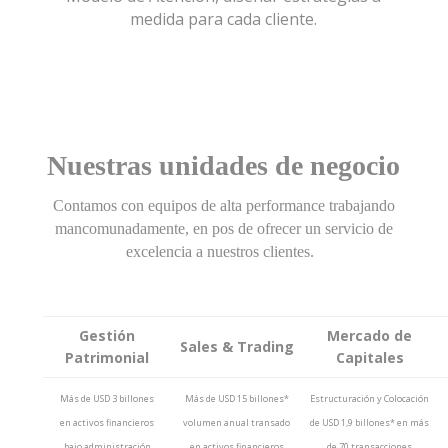
medida para cada cliente.
Nuestras unidades de negocio
Contamos con equipos de alta performance trabajando
mancomunadamente, en pos de ofrecer un servicio de
excelencia a nuestros clientes.
Gestión
Mercado de
Sales & Trading
Patrimonial
Capitales
Más de USD 3 billones
Más de USD 15 billones*
Estructuración y Colocación
en activos financieros
volumen anual transado
de USD 1,9 billones* en más
bajo administración
en activos financieros
de 70 transacciones