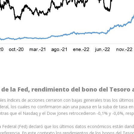
de la Fed, rendimiento del bono del Tesoro
ipales índices de acciones cerraron con bajas generales tras los últi
ral, los cuales no confirmaron aún una pausa en la suba de tasa en 
ntras que el Nasdaq y el Dow Jones retrocedieron -0,1% y -0,6%, res
 Federal (Fed) declaró que los últimos datos económicos están dando
e referencia. En este contexto los rendimientos de los bonos del Teso