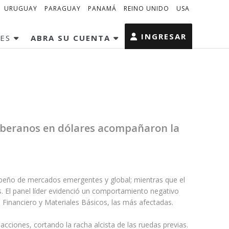
URUGUAY
PARAGUAY
PANAMÁ
REINO UNIDO
USA
INGRESAR
MES
ABRA SU CUENTA
 soberanos en dólares acompañaron la
mpeño de mercados emergentes y global; mientras que el
s. El panel líder evidenció un comportamiento negativo
 Financiero y Materiales Básicos, las más afectadas.
ciones, cortando la racha alcista de las ruedas previas.